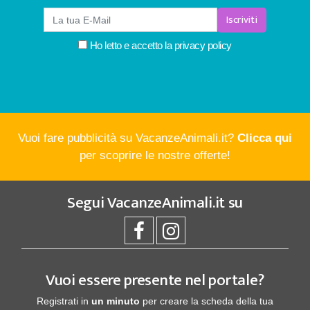
Iscriviti
Ho letto e accetto la
privacy policy
Vuoi fare pubblicità su VacanzeAnimali.it?
Clicca qui
per scoprire le nostre offerte!
Segui
VacanzeAnimali.it
su
Vuoi essere presente nel portale?
Registrati in
un minuto
per creare la scheda della tua