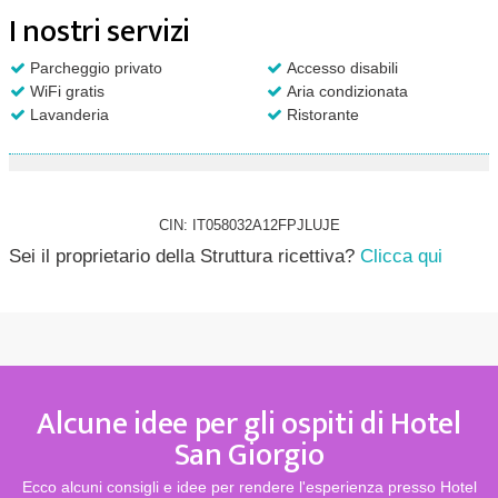
I nostri servizi
Parcheggio privato
Accesso disabili
WiFi gratis
Aria condizionata
Lavanderia
Ristorante
CIN: IT058032A12FPJLUJE
Sei il proprietario della Struttura ricettiva?
Clicca qui
Alcune idee per gli ospiti di Hotel
San Giorgio
Ecco alcuni consigli e idee per rendere l'esperienza presso Hotel