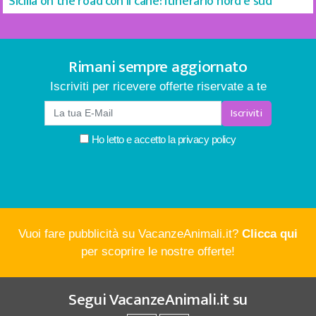
Sicilia on the road con il cane: itinerario nord e sud
Rimani sempre aggiornato
Iscriviti per ricevere offerte riservate a te
Iscriviti
Ho letto e accetto la
privacy policy
Vuoi fare pubblicità su VacanzeAnimali.it?
Clicca qui
per scoprire le nostre offerte!
Segui
VacanzeAnimali.it
su