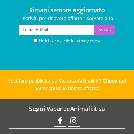
Rimani sempre aggiornato
Iscriviti per ricevere offerte riservate a te
Iscriviti
Ho letto e accetto la
privacy policy
Vuoi fare pubblicità su VacanzeAnimali.it?
Clicca qui
per scoprire le nostre offerte!
Segui
VacanzeAnimali.it
su