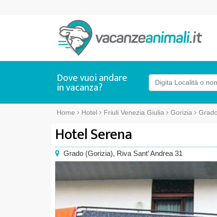
Dove vuoi andare
in vacanza?
Home
Hotel
Friuli Venezia Giulia
Gorizia
Grad
Hotel Serena
Grado
(
Gorizia),
Riva Sant’ Andrea 31