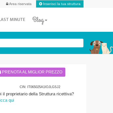
Inserisci la tua struttura
Area riservata
Blog
LAST MINUTE
PRENOTA AL MIGLIOR PREZZO
CIN: IT065025A1IOJLGSJ2
i il proprietario della Struttura ricettiva?
icca qui