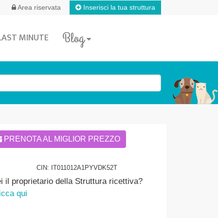
Inserisci la tua struttura
Area riservata
Blog
LAST MINUTE
PRENOTA AL MIGLIOR PREZZO
CIN: IT011012A1PYVDK52T
i il proprietario della Struttura ricettiva?
icca qui