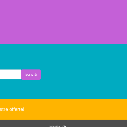
Iscriviti
tre offerte!
Media Kit