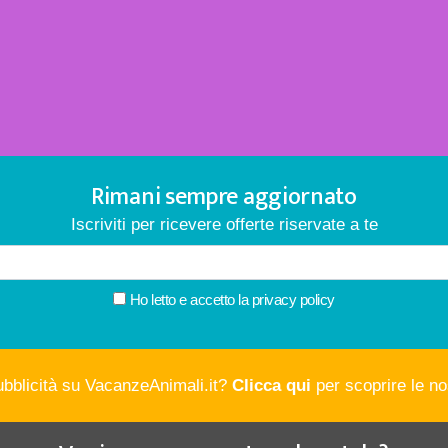
Rimani sempre aggiornato
Iscriviti per ricevere offerte riservate a te
Ho letto e accetto la
privacy policy
ubblicità su VacanzeAnimali.it?
Clicca qui
per scoprire le nos