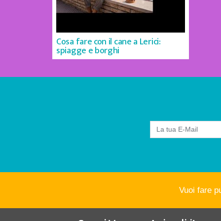
Cosa fare con il cane a Lerici:
spiagge e borghi
Vuoi fare p