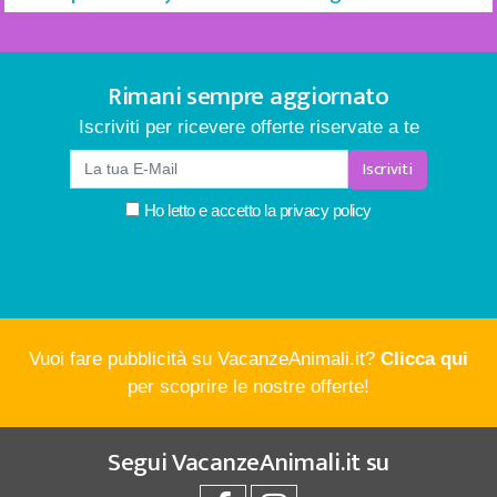
Rimani sempre aggiornato
Iscriviti per ricevere offerte riservate a te
Iscriviti
Ho letto e accetto la
privacy policy
Vuoi fare pubblicità su VacanzeAnimali.it?
Clicca qui
per scoprire le nostre offerte!
Segui
VacanzeAnimali.it
su