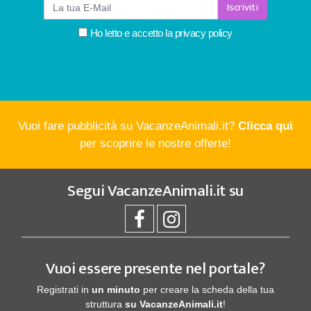
Iscriviti
Ho letto e accetto la
privacy policy
Vuoi fare pubblicità su VacanzeAnimali.it?
Clicca qui
per scoprire le nostre offerte!
Segui
VacanzeAnimali.it
su
Vuoi essere presente nel portale?
Registrati in
un minuto
per creare la scheda della tua
struttura
su VacanzeAnimali.it
!