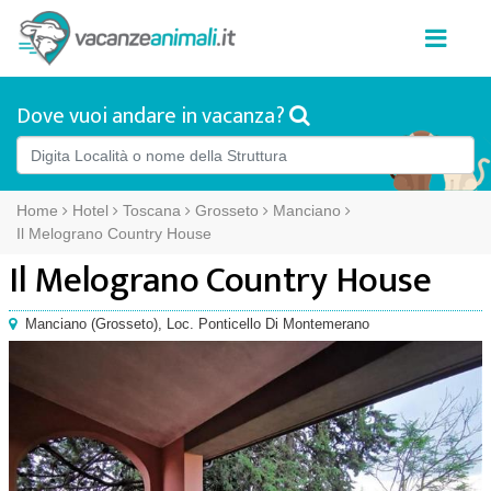
Dove vuoi andare in vacanza?
Home
Hotel
Toscana
Grosseto
Manciano
Il Melograno Country House
Il Melograno Country House
Manciano
(
Grosseto),
Loc. Ponticello Di Montemerano