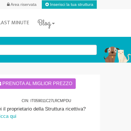
Inserisci la tua struttura
Area riservata
Blog
LAST MINUTE
PRENOTA AL MIGLIOR PREZZO
CIN: IT059011C27LRCMPDU
i il proprietario della Struttura ricettiva?
icca qui