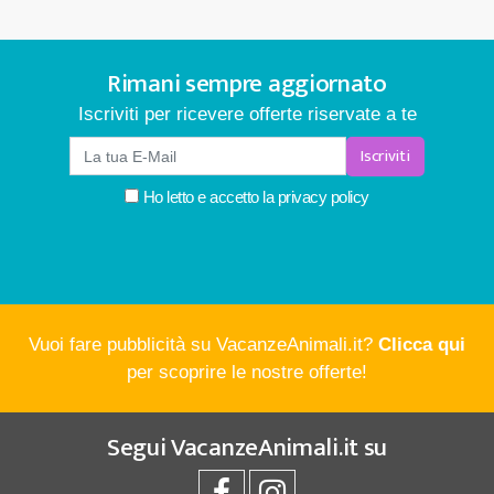
Rimani sempre aggiornato
Iscriviti per ricevere offerte riservate a te
Iscriviti
Ho letto e accetto la
privacy policy
Vuoi fare pubblicità su VacanzeAnimali.it?
Clicca qui
per scoprire le nostre offerte!
Segui
VacanzeAnimali.it
su