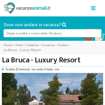
Dove vuoi andare in vacanza?
Home
Hotel
Calabria
Cosenza
Scalea
La Bruca - Luxury Resort
La Bruca - Luxury Resort
Scalea
(
Cosenza),
via unità d´italia, snc