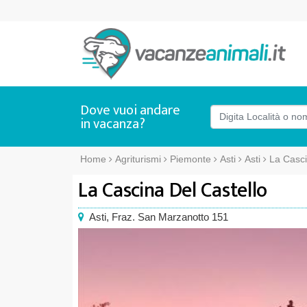
Dove vuoi andare
in vacanza?
Home
Agriturismi
Piemonte
Asti
Asti
La Casci
La Cascina Del Castello
Asti
,
Fraz. San Marzanotto 151