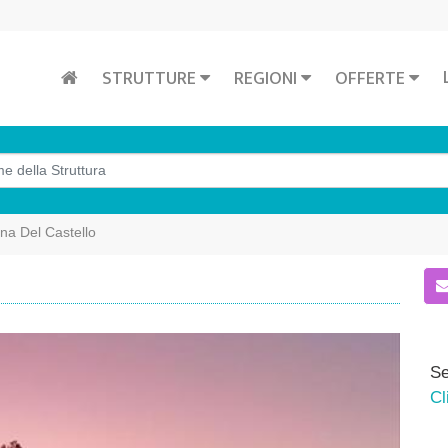
STRUTTURE
REGIONI
OFFERTE
na Del Castello
Se
Cl