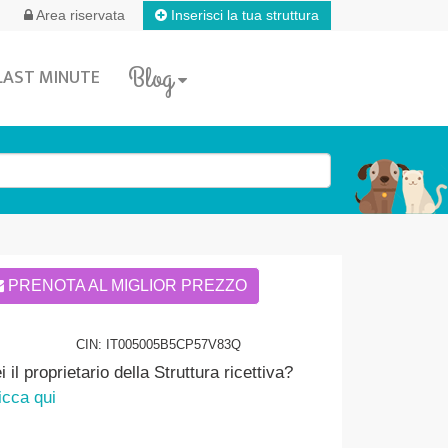
Inserisci la tua struttura
Area riservata
Blog
LAST MINUTE
PRENOTA AL MIGLIOR PREZZO
CIN: IT005005B5CP57V83Q
i il proprietario della Struttura ricettiva?
icca qui