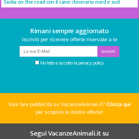
Sicilia on the road con il cane: itinerario nord e sud
Rimani sempre aggiornato
Iscriviti per ricevere offerte riservate a te
Iscriviti
Ho letto e accetto la
privacy policy
Vuoi fare pubblicità su VacanzeAnimali.it?
Clicca qui
per scoprire le nostre offerte!
Segui
VacanzeAnimali.it
su