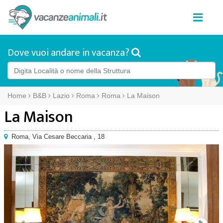
Dove vuoi andare in vacanza?
Home
B&B
Lazio
Roma
Roma
La Maison
La Maison
Roma
,
Via Cesare Beccaria , 18