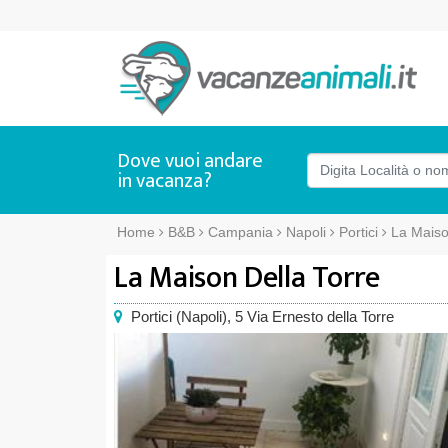
Dove vuoi andare
in vacanza?
Home
B&B
Campania
Napoli
Portici
La Maiso
La Maison Della Torre
Portici
(
Napoli),
5 Via Ernesto della Torre