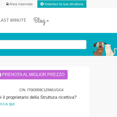
Inserisci la tua struttura
Area riservata
Blog
LAST MINUTE
PRENOTA AL MIGLIOR PREZZO
CIN: IT063059C1Z6WLVGG4
i il proprietario della Struttura ricettiva?
icca qui