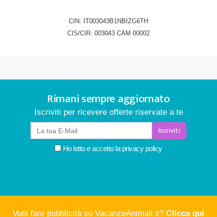
CIN: IT003043B1NBIZG6TH
CIS/CIR: 003043 CAM 00002
Rimani sempre aggiornato
Iscriviti per ricevere offerte riservate a te
Iscriviti
Ho letto e accetto la
privacy policy
Vuoi fare pubblicità su VacanzeAnimali.it?
Clicca qui