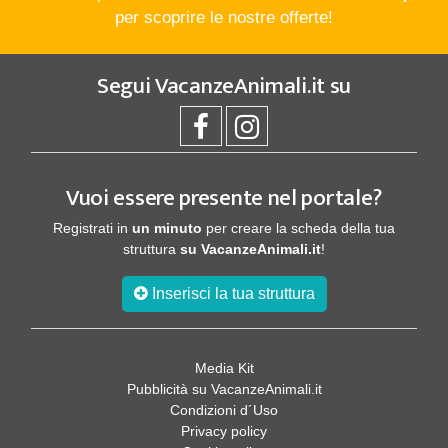
per scoprire le nostre offerte!
Segui
VacanzeAnimali.it
su
Vuoi essere presente nel portale?
Registrati in
un minuto
per creare la scheda della tua
struttura
su VacanzeAnimali.it
!
Inserisci la tua struttura
Media Kit
Pubblicità su VacanzeAnimali.it
Condizioni d´Uso
Privacy policy