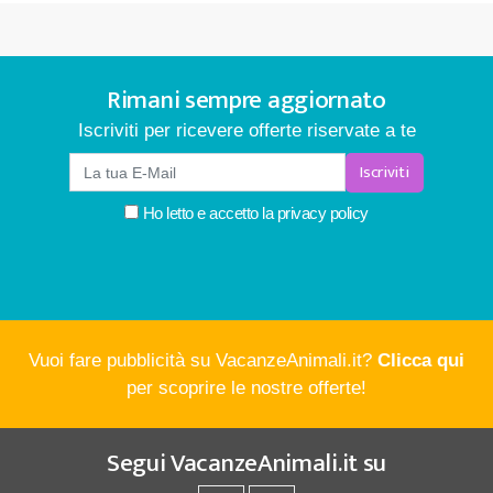
Rimani sempre aggiornato
Iscriviti per ricevere offerte riservate a te
Iscriviti
Ho letto e accetto la
privacy policy
Vuoi fare pubblicità su VacanzeAnimali.it?
Clicca qui
per scoprire le nostre offerte!
Segui
VacanzeAnimali.it
su