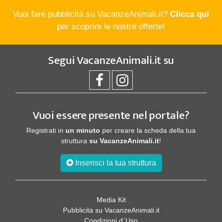
Vuoi fare pubblicità su VacanzeAnimali.it?
Clicca qui
per scoprire le nostre offerte!
Segui
VacanzeAnimali.it
su
Vuoi essere presente nel portale?
Registrati in
un minuto
per creare la scheda della tua
struttura
su VacanzeAnimali.it
!
Inserisci la tua struttura
Media Kit
Pubblicità su VacanzeAnimali.it
Condizioni d´Uso