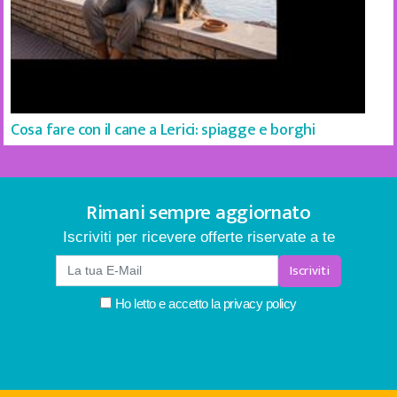
Cosa fare con il cane a Lerici: spiagge e borghi
Rimani sempre aggiornato
Iscriviti per ricevere offerte riservate a te
Iscriviti
Ho letto e accetto la
privacy policy