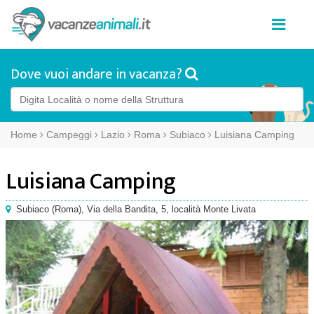
Dove vuoi andare in vacanza?
Home
Campeggi
Lazio
Roma
Subiaco
Luisiana Camping
Luisiana Camping
Subiaco
(
Roma),
Via della Bandita, 5
, località Monte Livata