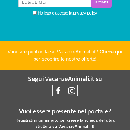
Iscriviti
Ho letto e accetto la
privacy policy
Vuoi fare pubblicità su VacanzeAnimali.it?
Clicca qui
per scoprire le nostre offerte!
Segui
VacanzeAnimali.it
su
Vuoi essere presente nel portale?
Registrati in
un minuto
per creare la scheda della tua
struttura
su VacanzeAnimali.it
!