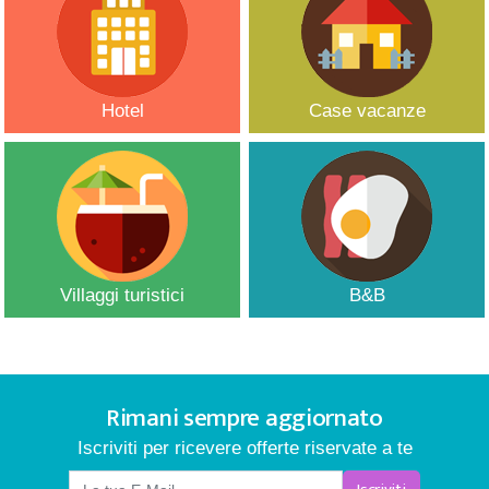
Hotel
Case vacanze
Villaggi turistici
B&B
Rimani sempre aggiornato
Iscriviti per ricevere offerte riservate a te