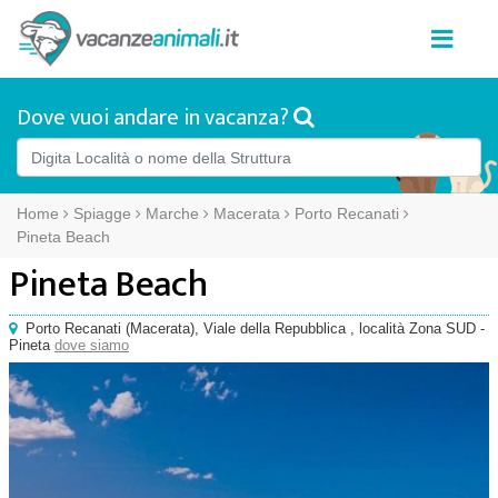
Dove vuoi andare in vacanza?
Home
Spiagge
Marche
Macerata
Porto Recanati
Pineta Beach
Pineta Beach
Porto Recanati
(
Macerata),
Viale della Repubblica
, località Zona SUD -
Pineta
dove siamo