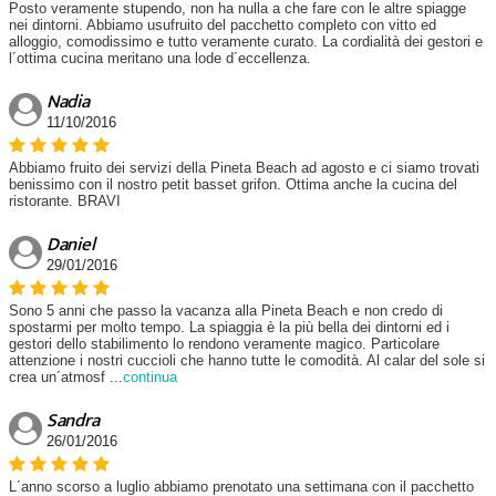
Posto veramente stupendo, non ha nulla a che fare con le altre spiagge
nei dintorni. Abbiamo usufruito del pacchetto completo con vitto ed
alloggio, comodissimo e tutto veramente curato. La cordialità dei gestori e
l´ottima cucina meritano una lode d´eccellenza.
Nadia
11/10/2016
Abbiamo fruito dei servizi della Pineta Beach ad agosto e ci siamo trovati
benissimo con il nostro petit basset grifon. Ottima anche la cucina del
ristorante. BRAVI
Daniel
29/01/2016
Sono 5 anni che passo la vacanza alla Pineta Beach e non credo di
spostarmi per molto tempo. La spiaggia è la più bella dei dintorni ed i
gestori dello stabilimento lo rendono veramente magico. Particolare
attenzione i nostri cuccioli che hanno tutte le comodità. Al calar del sole si
crea un´atmosf
...
continua
Sandra
26/01/2016
L´anno scorso a luglio abbiamo prenotato una settimana con il pacchetto