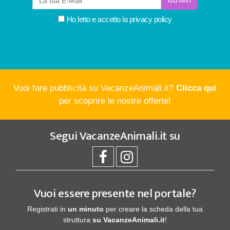
Iscriviti
Ho letto e accetto la
privacy policy
Vuoi fare pubblicità su VacanzeAnimali.it?
Clicca qui
per scoprire le nostre offerte!
Segui
VacanzeAnimali.it
su
Vuoi essere presente nel portale?
Registrati in
un minuto
per creare la scheda della tua
struttura
su VacanzeAnimali.it
!