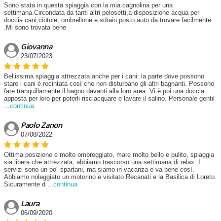
Sono stata in questa spiaggia con la mia cagnolina per una
settimana.Circondata da tanti altri pelosetti,a disposizione acqua per
doccia cani,ciotole, ombrellone e sdraio,posto auto da trovare facilmente
.Mi sono trovata bene
Giovanna
23/07/2023
Bellissima spiaggia attrezzata anche per i cani: la parte dove possono
stare i cani è recintata così che non disturbano gli altri bagnanti. Possono
fare tranquillamente il bagno davanti alla loro area. Vi è poi una doccia
apposta per loro per poterli risciacquare e lavare il salino. Personale gentil
...
continua
Paolo Zanon
07/08/2022
Ottima posizione e molto ombreggiato, mare molto bello e pulito, spiaggia
sia libera che attrezzata, abbiamo trascorso una settimana di relax. I
servizi sono un po´ spartani, ma siamo in vacanza e va bene così.
Abbiamo noleggiato un motorino e visitato Recanati e la Basilica di Loreto.
Sicuramente d
...
continua
Laura
06/09/2020