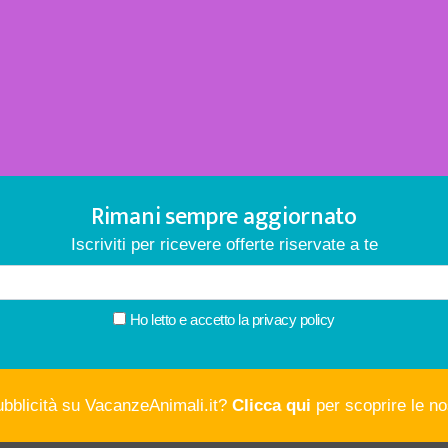
Rimani sempre aggiornato
Iscriviti per ricevere offerte riservate a te
Ho letto e accetto la
privacy policy
ubblicità su VacanzeAnimali.it?
Clicca qui
per scoprire le nos