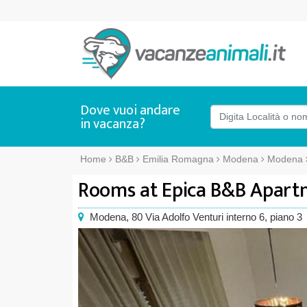
Dove vuoi andare
in vacanza?
Home
B&B
Emilia Romagna
Modena
Modena
Rooms at Epica B&B Apart
Modena
,
80 Via Adolfo Venturi interno 6, piano 3