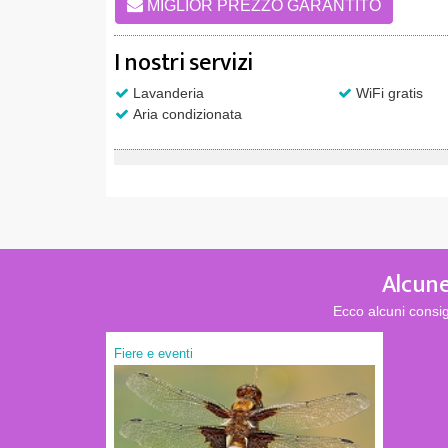
MIGLIOR PREZZO GARANTITO
I nostri servizi
Lavanderia
WiFi gratis
Aria condizionata
Alcune
Ecco alcuni consi
Fiere e eventi