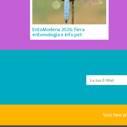
EntoModena 2026: fiera
entomologia e info pet
Vuoi fare p