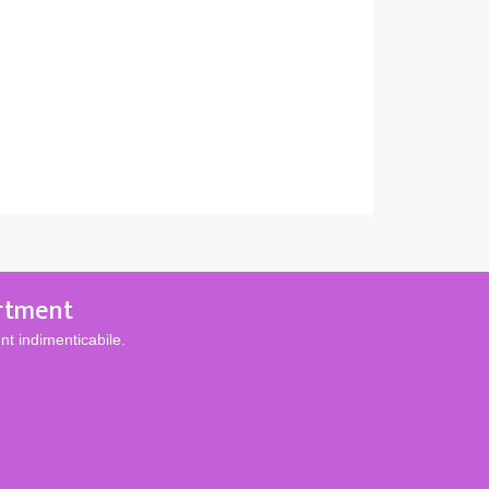
artment
t indimenticabile.