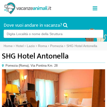
Dove vuoi andare in vacanza?
Home
Hotel
Lazio
Roma
Pomezia
SHG Hotel Antonella
SHG Hotel Antonella
Pomezia
(
Roma),
Via Pontina Km. 28