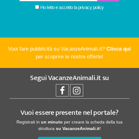
Ho letto e accetto la
privacy policy
Vuoi fare pubblicità su VacanzeAnimali.it?
Clicca qui
per scoprire le nostre offerte!
Segui
VacanzeAnimali.it
su
Vuoi essere presente nel portale?
Registrati in
un minuto
per creare la scheda della tua
struttura
su VacanzeAnimali.it
!