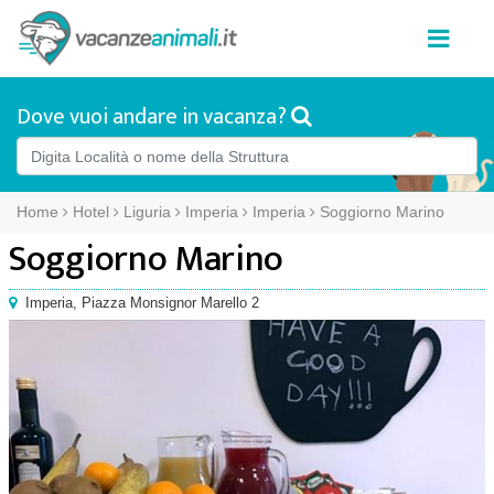
Dove vuoi andare in vacanza?
Home
Hotel
Liguria
Imperia
Imperia
Soggiorno Marino
Soggiorno Marino
Imperia
,
Piazza Monsignor Marello 2