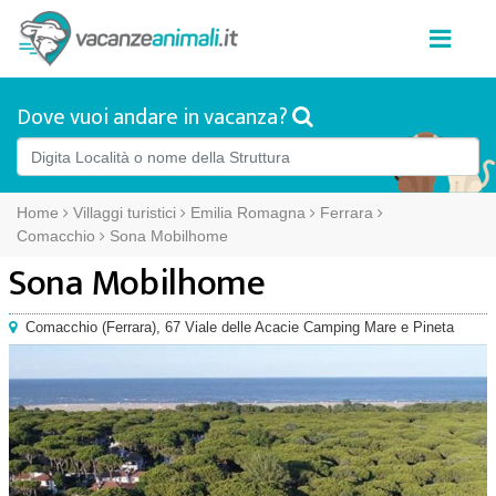
Dove vuoi andare in vacanza?
Home
Villaggi turistici
Emilia Romagna
Ferrara
Comacchio
Sona Mobilhome
Sona Mobilhome
Comacchio
(
Ferrara),
67 Viale delle Acacie Camping Mare e Pineta