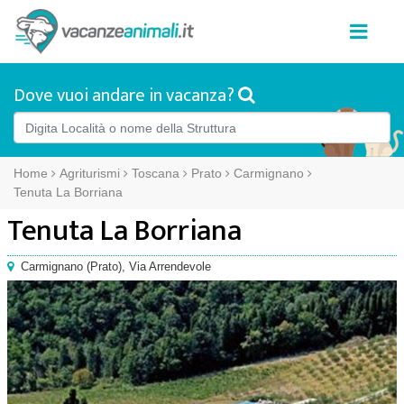
Dove vuoi andare in vacanza?
Home
Agriturismi
Toscana
Prato
Carmignano
Tenuta La Borriana
Tenuta La Borriana
Carmignano
(
Prato),
Via Arrendevole