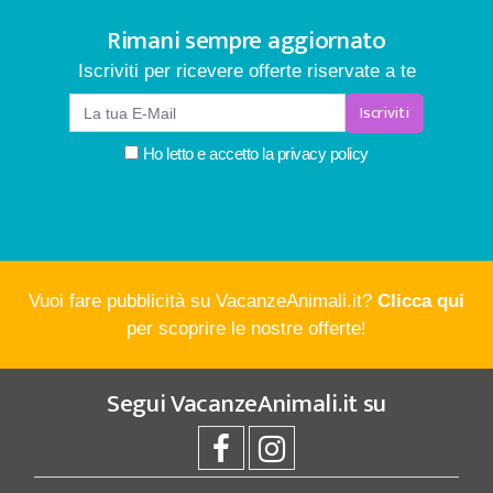
Rimani sempre aggiornato
Iscriviti per ricevere offerte riservate a te
Iscriviti
Ho letto e accetto la
privacy policy
Vuoi fare pubblicità su VacanzeAnimali.it?
Clicca qui
per scoprire le nostre offerte!
Segui
VacanzeAnimali.it
su