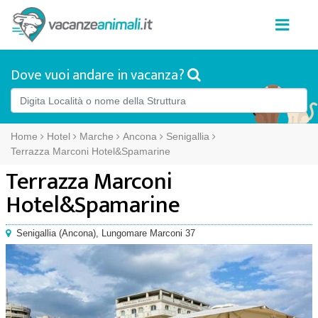
Dove vuoi andare in vacanza?
Home
Hotel
Marche
Ancona
Senigallia
Terrazza Marconi Hotel&Spamarine
Terrazza Marconi
Hotel&Spamarine
Senigallia
(
Ancona),
Lungomare Marconi 37