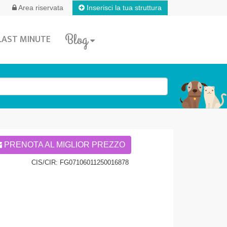
Inserisci la tua struttura
Area riservata
Blog
LAST MINUTE
PRENOTA AL MIGLIOR PREZZO
CIS/CIR: FG07106011250016878