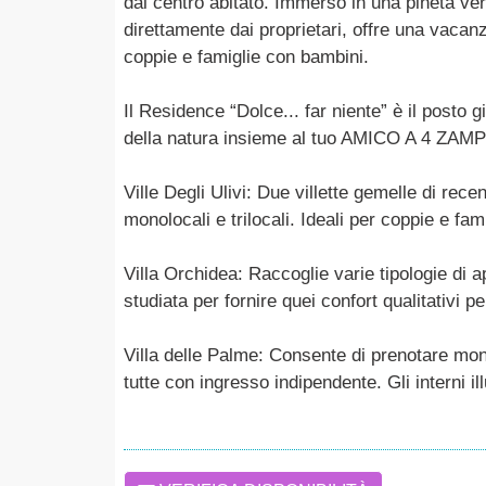
dal centro abitato. Immerso in una pineta verde
direttamente dai proprietari, offre una vacanza
coppie e famiglie con bambini.
Il Residence “Dolce... far niente” è il posto 
della natura insieme al tuo AMICO A 4 ZAM
Ville Degli Ulivi: Due villette gemelle di rece
monolocali e trilocali. Ideali per coppie e f
Villa Orchidea: Raccoglie varie tipologie di ap
studiata per fornire quei confort qualitativi
Villa delle Palme: Consente di prenotare monol
tutte con ingresso indipendente. Gli interni ill