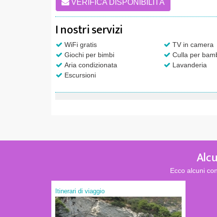
VERIFICA DISPONIBILITÀ
I nostri servizi
WiFi gratis
TV in camera
Giochi per bimbi
Culla per bamb
Aria condizionata
Lavanderia
Escursioni
Alcu
Ecco alcuni con
Itinerari di viaggio