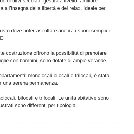
 di ulivi secolari, gestita a livello familiare
 all’insegna della libertà e del relax. Ideale per
giusto dove poter ascoltare ancora i suoni semplici
PE!
nte costruzione offrono la possibilità di prenotare
amiglie con bambini, sono dotate di ampie verande.
partamenti: monolocali bilocali e trilocali, è stata
 per una serena permanenza.
ocali, bilocali e trilocali. Le unità abitative sono
ustrati sono differenti per tipologia.