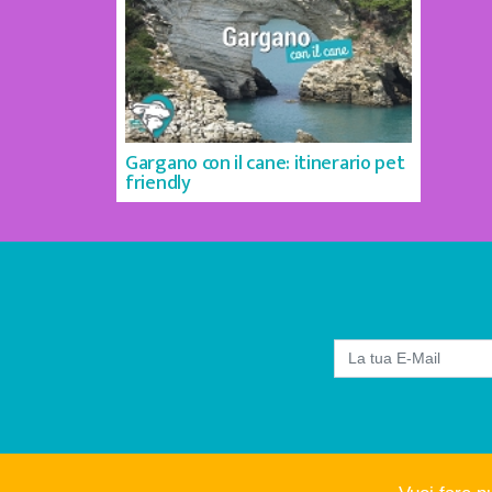
Gargano con il cane: itinerario pet
friendly