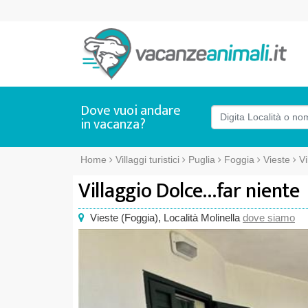
Dove vuoi andare
in vacanza?
Home
Villaggi turistici
Puglia
Foggia
Vieste
Vi
Villaggio Dolce...far niente
Vieste
(
Foggia),
Località Molinella
dove siamo