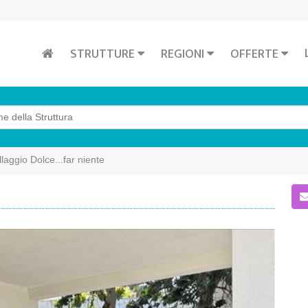
STRUTTURE
REGIONI
OFFERTE
llaggio Dolce...far niente