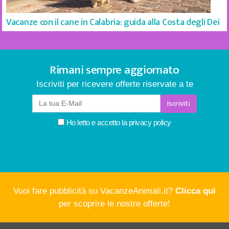
Vacanze con il cane in Calabria: guida alla Costa degli Dei
Rimani sempre aggiornato
Iscriviti per ricevere offerte riservate a te
Iscriviti
Ho letto e accetto la
privacy policy
Vuoi fare pubblicità su VacanzeAnimali.it?
Clicca qui
per scoprire le nostre offerte!