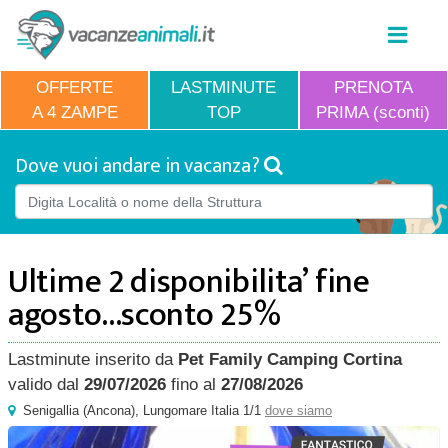
OFFERTE
LASTMINUTE
PRENOTA
A 4 ZAMPE
TOP
PRIMA (sconti)
Dove vuoi andare in vacanza?
Ultime 2 disponibilita’ fine
agosto...sconto 25%
Lastminute inserito da
Pet Family Camping Cortina
valido dal
29/07/2026
fino al
27/08/2026
Senigallia
(
Ancona),
Lungomare Italia 1/1
dove siamo