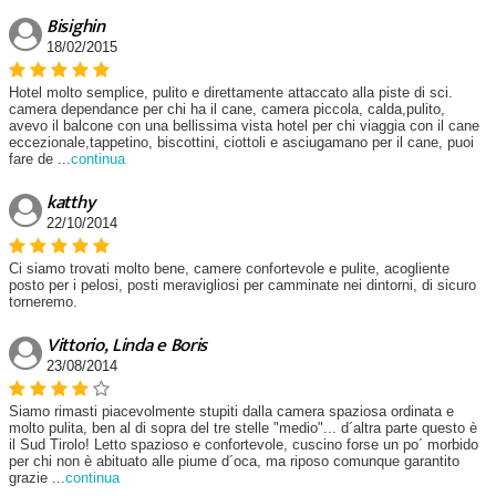
Bisighin
18/02/2015
Hotel molto semplice, pulito e direttamente attaccato alla piste di sci.
camera dependance per chi ha il cane, camera piccola, calda,pulito,
avevo il balcone con una bellissima vista hotel per chi viaggia con il cane
eccezionale,tappetino, biscottini, ciottoli e asciugamano per il cane, puoi
fare de
...
continua
katthy
22/10/2014
Ci siamo trovati molto bene, camere confortevole e pulite, acogliente
posto per i pelosi, posti meravigliosi per camminate nei dintorni, di sicuro
torneremo.
Vittorio, Linda e Boris
23/08/2014
Siamo rimasti piacevolmente stupiti dalla camera spaziosa ordinata e
molto pulita, ben al di sopra del tre stelle "medio"... d´altra parte questo è
il Sud Tirolo! Letto spazioso e confortevole, cuscino forse un po´ morbido
per chi non è abituato alle piume d´oca, ma riposo comunque garantito
grazie
...
continua