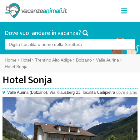
Dove vuoi andare in vacanza?
Home
Hotel
Trentino Alto Adige
Bolzano
Valle Aurina
Hotel Sonja
Hotel Sonja
Valle Aurina
(
Bolzano),
Via Klausberg 23
, località Cadipietra
dove siamo