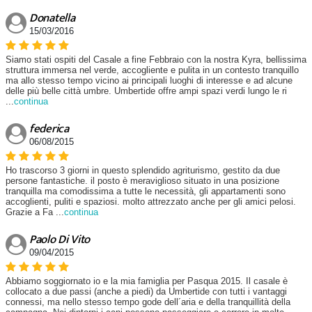
Donatella
15/03/2016
Siamo stati ospiti del Casale a fine Febbraio con la nostra Kyra, bellissima
struttura immersa nel verde, accogliente e pulita in un contesto tranquillo
ma allo stesso tempo vicino ai principali luoghi di interesse e ad alcune
delle più belle città umbre. Umbertide offre ampi spazi verdi lungo le ri
...
continua
federica
06/08/2015
Ho trascorso 3 giorni in questo splendido agriturismo, gestito da due
persone fantastiche. il posto è meraviglioso situato in una posizione
tranquilla ma comodissima a tutte le necessità, gli appartamenti sono
accoglienti, puliti e spaziosi. molto attrezzato anche per gli amici pelosi.
Grazie a Fa
...
continua
Paolo Di Vito
09/04/2015
Abbiamo soggiornato io e la mia famiglia per Pasqua 2015. Il casale è
collocato a due passi (anche a piedi) da Umbertide con tutti i vantaggi
connessi, ma nello stesso tempo gode dell´aria e della tranquillità della