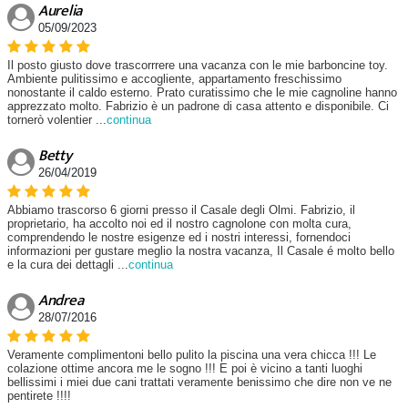
Aurelia
05/09/2023
Il posto giusto dove trascorrrere una vacanza con le mie barboncine toy.
Ambiente pulitissimo e accogliente, appartamento freschissimo
nonostante il caldo esterno. Prato curatissimo che le mie cagnoline hanno
apprezzato molto. Fabrizio è un padrone di casa attento e disponibile. Ci
tornerò volentier
...
continua
Betty
26/04/2019
Abbiamo trascorso 6 giorni presso il Casale degli Olmi. Fabrizio, il
proprietario, ha accolto noi ed il nostro cagnolone con molta cura,
comprendendo le nostre esigenze ed i nostri interessi, fornendoci
informazioni per gustare meglio la nostra vacanza, Il Casale é molto bello
e la cura dei dettagli
...
continua
Andrea
28/07/2016
Veramente complimentoni bello pulito la piscina una vera chicca !!! Le
colazione ottime ancora me le sogno !!! E poi è vicino a tanti luoghi
bellissimi i miei due cani trattati veramente benissimo che dire non ve ne
pentirete !!!!