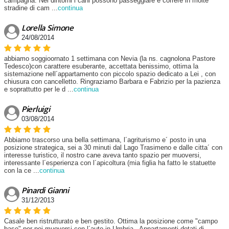
campagna. Nei dintorni i cani possono passeggiare e correre in molte
stradine di cam
...
continua
Lorella Simone
24/08/2014
abbiamo soggioornato 1 settimana con Nevia (la ns. cagnolona Pastore
Tedesco)con carattere esuberante, accettata benissimo, ottima la
sistemazione nell´appartamento con piccolo spazio dedicato a Lei , con
chiusura con cancelletto. Ringraziamo Barbara e Fabrizio per la pazienza
e soprattutto per le d
...
continua
Pierluigi
03/08/2014
Abbiamo trascorso una bella settimana, l´agriturismo e´ posto in una
posizione strategica, sei a 30 minuti dal Lago Trasimeno e dalle citta´ con
interesse turistico, il nostro cane aveva tanto spazio per muoversi,
interessante l´esperienza con l´apicoltura (mia figlia ha fatto le statuette
con la ce
...
continua
Pinardi Gianni
31/12/2013
Casale ben ristrutturato e ben gestito. Ottima la posizione come "campo
base" per poi muoversi con l´auto in Umbria . Appartamenti dotati di