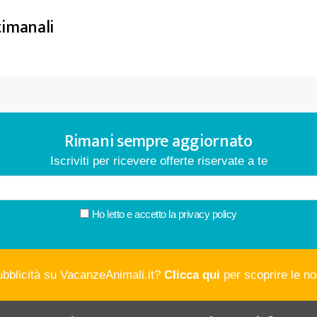
timanali
Rimani sempre aggiornato
Iscriviti per ricevere offerte riservate a te
Ho letto e accetto la
privacy policy
ubblicità su VacanzeAnimali.it?
Clicca qui
per scoprire le nos