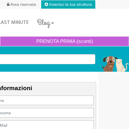
Inserisci la tua struttura
Area riservata
Blog
LAST MINUTE
PRENOTA
PRIMA (sconti)
nformazioni