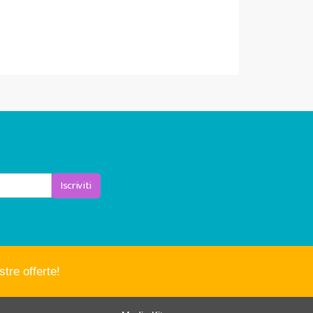
CHIEDI INFO
0974972780
Iscriviti
tre offerte!