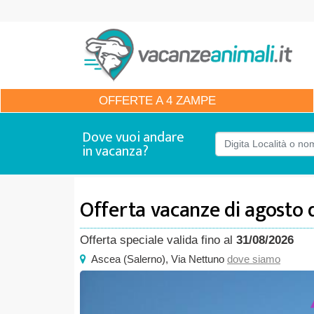
OFFERTE
A 4 ZAMPE
Dove vuoi andare
in vacanza?
Offerta vacanze di agosto 
Offerta speciale valida fino al
31/08/2026
Ascea
(
Salerno),
Via Nettuno
dove siamo