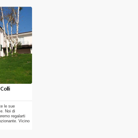
Colli
te le sue
e. Noi di
premo regalarti
ozionante. Vicino