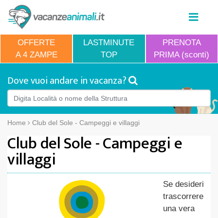
OFFERTE
LASTMINUTE
PRENOTA
A 4 ZAMPE
TOP
PRIMA (sconti)
Dove vuoi andare in vacanza?
Home
Club del Sole - Campeggi e villaggi
Club del Sole - Campeggi e
villaggi
Se desideri
trascorrere
una vera