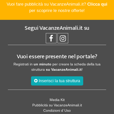
Vuoi fare pubblicità su VacanzeAnimali.it?
Clicca qui
per scoprire le nostre offerte!
Segui
VacanzeAnimali.it
su
Vuoi essere presente nel portale?
Registrati in
un minuto
per creare la scheda della tua
struttura
su VacanzeAnimali.it
!
Inserisci la tua struttura
Media Kit
Pubblicità su VacanzeAnimali.it
Condizioni d´Uso