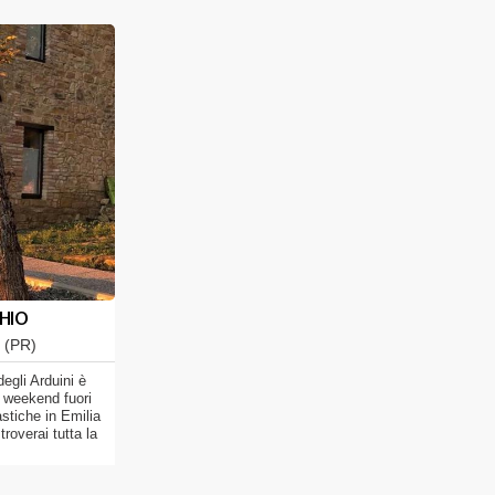
CHIO
i (PR)
gli Arduini è
n weekend fuori
astiche in Emilia
overai tutta la