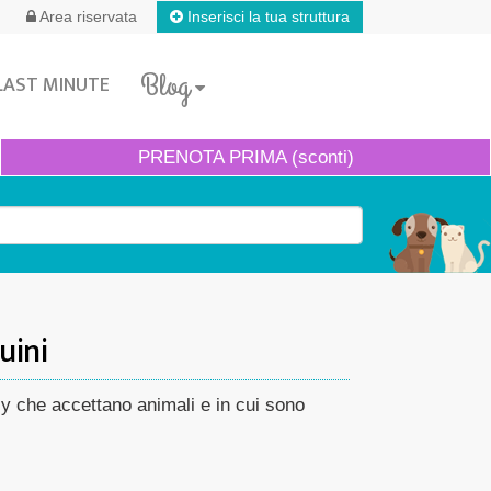
Inserisci la tua struttura
Area riservata
Blog
LAST MINUTE
PRENOTA
PRIMA (sconti)
uini
dly che accettano animali e in cui sono