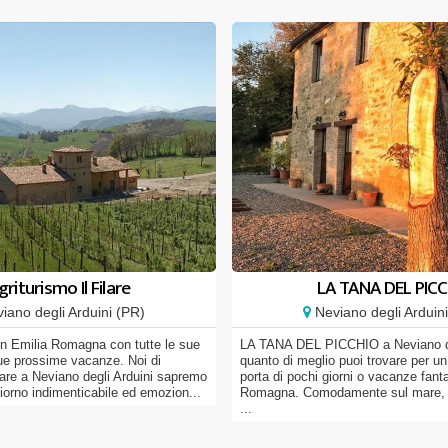
griturismo Il Filare
LA TANA DEL PIC
iano degli Arduini (PR)
Neviano degli Arduin
 in Emilia Romagna con tutte le sue
LA TANA DEL PICCHIO a Neviano de
tue prossime vacanze. Noi di
quanto di meglio puoi trovare per u
ilare a Neviano degli Arduini sapremo
porta di pochi giorni o vacanze fant
giorno indimenticabile ed emozion...
Romagna. Comodamente sul mare, tr
...