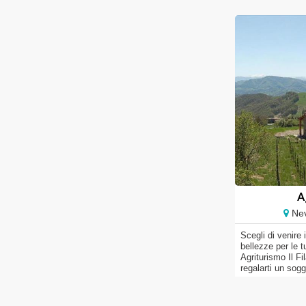
A
Nev
Scegli di venire
bellezze per le 
Agriturismo Il F
regalarti un sog