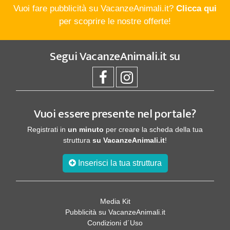
Vuoi fare pubblicità su VacanzeAnimali.it?
Clicca qui
per scoprire le nostre offerte!
Segui
VacanzeAnimali.it
su
Vuoi essere presente nel portale?
Registrati in
un minuto
per creare la scheda della tua
struttura
su VacanzeAnimali.it
!
Inserisci la tua struttura
Media Kit
Pubblicità su VacanzeAnimali.it
Condizioni d´Uso