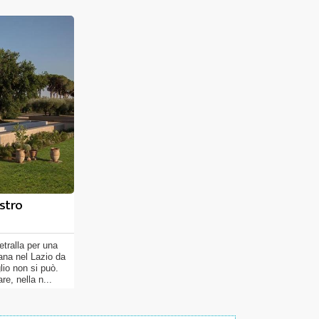
stro
etralla per una
ana nel Lazio da
io non si può.
e, nella n...