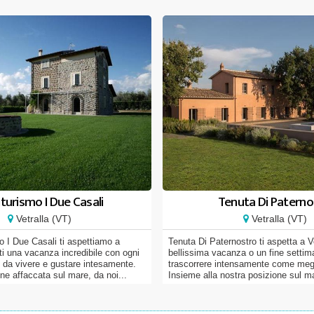
turismo I Due Casali
Tenuta Di Paterno
Vetralla (VT)
Vetralla (VT)
mo I Due Casali ti aspettiamo a
Tenuta Di Paternostro ti aspetta a V
irti una vacanza incredibile con ogni
bellissima vacanza o un fine settim
o da vivere e gustare intesamente.
trascorrere intensamente come megl
one affaccata sul mare, da noi...
Insieme alla nostra posizione sul mar