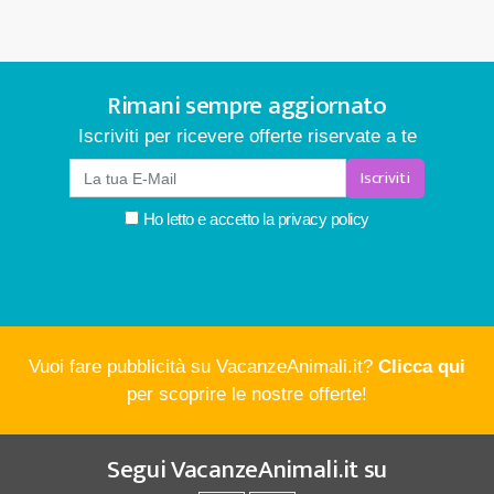
Rimani sempre aggiornato
Iscriviti per ricevere offerte riservate a te
Iscriviti
Ho letto e accetto la
privacy policy
Vuoi fare pubblicità su VacanzeAnimali.it?
Clicca qui
per scoprire le nostre offerte!
Segui
VacanzeAnimali.it
su