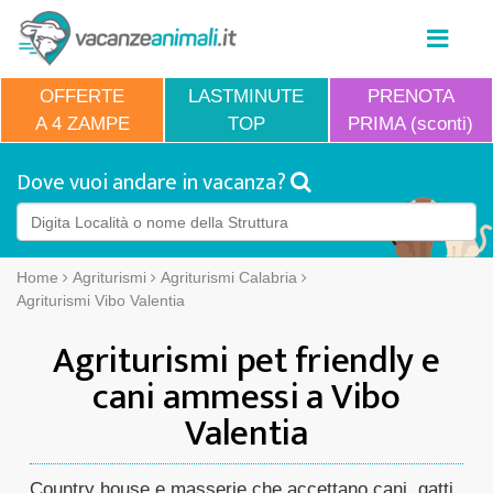
OFFERTE
LASTMINUTE
PRENOTA
A 4 ZAMPE
TOP
PRIMA (sconti)
Dove vuoi andare in vacanza?
Home
Agriturismi
Agriturismi Calabria
Agriturismi Vibo Valentia
Agriturismi pet friendly e
cani ammessi a Vibo
Valentia
Country house e masserie che accettano cani, gatti