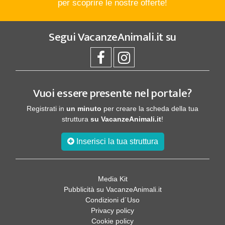
per scoprire le nostre offerte!
Segui
VacanzeAnimali.it
su
Vuoi essere presente nel portale?
Registrati in
un minuto
per creare la scheda della tua
struttura
su VacanzeAnimali.it
!
Inserisci la tua struttura
Media Kit
Pubblicità su VacanzeAnimali.it
Condizioni d´Uso
Privacy policy
Cookie policy