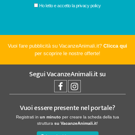
Ho letto e accetto la
privacy policy
Vuoi fare pubblicità su VacanzeAnimali.it?
Clicca qui
per scoprire le nostre offerte!
Segui
VacanzeAnimali.it
su
Vuoi essere presente nel portale?
Registrati in
un minuto
per creare la scheda della tua
struttura
su VacanzeAnimali.it
!