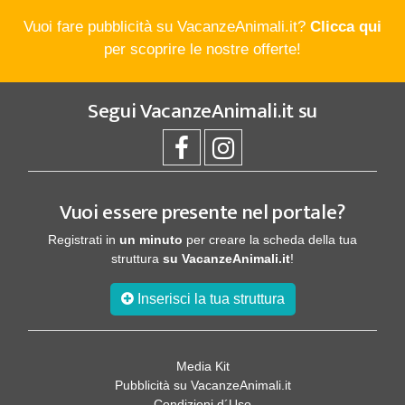
Vuoi fare pubblicità su VacanzeAnimali.it?
Clicca qui
per scoprire le nostre offerte!
Segui
VacanzeAnimali.it
su
Vuoi essere presente nel portale?
Registrati in
un minuto
per creare la scheda della tua
struttura
su VacanzeAnimali.it
!
Inserisci la tua struttura
Media Kit
Pubblicità su VacanzeAnimali.it
Condizioni d´Uso