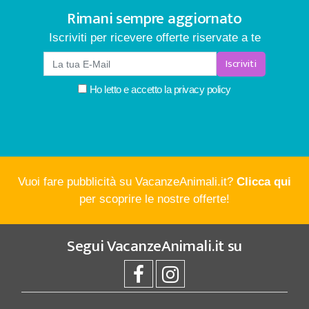
Rimani sempre aggiornato
Iscriviti per ricevere offerte riservate a te
Iscriviti
Ho letto e accetto la
privacy policy
Vuoi fare pubblicità su VacanzeAnimali.it?
Clicca qui
per scoprire le nostre offerte!
Segui
VacanzeAnimali.it
su