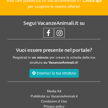
Vuoi fare pubblicità su VacanzeAnimali.it?
Clicca qui
per scoprire le nostre offerte!
Segui
VacanzeAnimali.it
su
Vuoi essere presente nel portale?
Registrati in
un minuto
per creare la scheda della tua
struttura
su VacanzeAnimali.it
!
Inserisci la tua struttura
Media Kit
Pubblicità su VacanzeAnimali.it
Condizioni d´Uso
Privacy policy