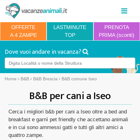
OFFERTE
LASTMINUTE
PRENOTA
A 4 ZAMPE
TOP
PRIMA (sconti)
Dove vuoi andare in vacanza?
Home
B&B
B&B Brescia
B&B comune Iseo
B&B per cani a Iseo
Cerca i migliori b&b per cani a Iseo oltre a bed and
breakfast e garnì pet friendly che accettano animali
e in cui sono ammessi gatti e tutti gli altri amici a
quattro zampe.