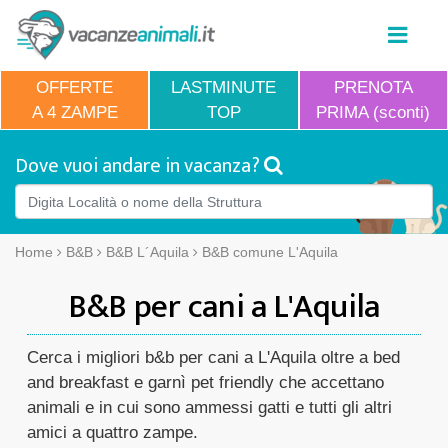
OFFERTE
LASTMINUTE
PRENOTA
A 4 ZAMPE
TOP
PRIMA (sconti)
Dove vuoi andare in vacanza?
Home
B&B
B&B L´Aquila
B&B comune L'Aquila
B&B per cani a L'Aquila
Cerca i migliori b&b per cani a L'Aquila oltre a bed
and breakfast e garnì pet friendly che accettano
animali e in cui sono ammessi gatti e tutti gli altri
amici a quattro zampe.