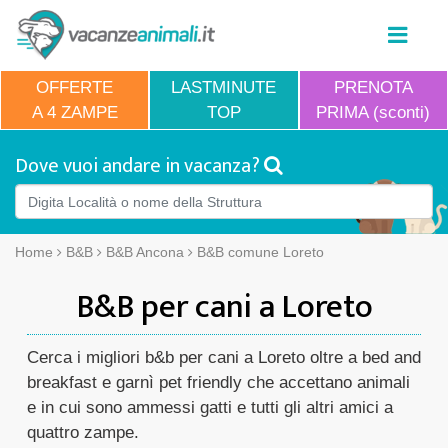
OFFERTE
LASTMINUTE
PRENOTA
A 4 ZAMPE
TOP
PRIMA (sconti)
Dove vuoi andare in vacanza?
Home
B&B
B&B Ancona
B&B comune Loreto
B&B per cani a Loreto
Cerca i migliori b&b per cani a Loreto oltre a bed and
breakfast e garnì pet friendly che accettano animali
e in cui sono ammessi gatti e tutti gli altri amici a
quattro zampe.