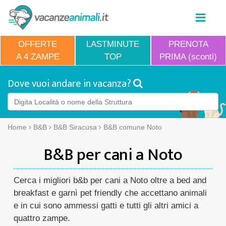
OFFERTE
LASTMINUTE
PRENOTA
A 4 ZAMPE
TOP
PRIMA (sconti)
Dove vuoi andare in vacanza?
Home
B&B
B&B Siracusa
B&B comune Noto
B&B per cani a Noto
Cerca i migliori b&b per cani a Noto oltre a bed and
breakfast e garnì pet friendly che accettano animali
e in cui sono ammessi gatti e tutti gli altri amici a
quattro zampe.